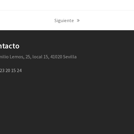
Siguiente
next
post:
ntacto
milio Lemos, 25, local 15, 41020 Sevilla
23 20 15 24